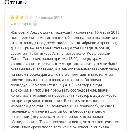
Отзывы
14 января 2019
Автор скрыт
Жалоба. Я, Андрюшина Надежда Николаевна, 16 марта 2018
года проходила медицинское обследование в поликлинике
ООО «Стомед» по адресу: Люберцы, Октябрьский проспект,
д. 133. Прием вел врач Степанец Артем Владимирович,
ассистент Плотникова А. В., анестезиолог Ковалевский
Павел Павлович, время приема 13.00, процедура –
колоноскопия. В результате медицинская услуга мне была
оказана некачественно, а именно: врач-анестезиолог перед
началом процедуры долго не мог поставить мне катетер,
получилось с третьего раза, и то в кисть. Во время
процедуры (со слов Степанец А. В.), катетер из руки
выскочил, и чтобы не прерывать обследование, врачи
коллегиально решили переставить катетер в другое место,
не приводя меня в сознание. В итоге мне не только
искололи две руки (я насчитала 10-11 проколов), но еще и
перевернули меня на другой бок в бессознательном
состоянии (не уверена, что это правильно во время
обследования). Также прокололи вены, за что анестезиолог
извинялся сразу после того, как я очнулась. Я сначала