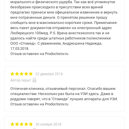
морального и физического ущерба. Так как всё упомянутое
безобразие происходило в присутствии всех врачей
предлагаю принеси мне официальное извинение и вернуть
мне потраченные деньги. О принятом решении прошу
сообщить мне в максимально короткие сроки. Примечание:
весь пакет документов отправлен на электронный адрес
Люберецкого 100мед. P. S. Врача анестезиолога так и не
удалось найти среди штатных работников поликлиники
ООО «Стомед». С уважением, Андрюшина Надежда.
17.03.2018.
Отзыв оставлен на Prodoctorov.ru
22 декабря 2018
Автор скрыт
Отличная клиника, отзывчивый персонал. Спасибо вашим
специалистам. Несколько раз была на УЗИ здесь. Даже в
роддоме говорят, что в "Стомеде" лучшие аппараты для УЗИ.
Отзыв оставлен на Prodoctorov.ru
30 ноября 2018