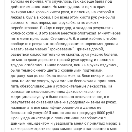
толком не поняла, что случилось, так как еще была под
действием анестезии. Но меня удивило то, что врач
вытирал мне кровь с кисти руки, и пеленка, на которой я
лежала, была в крови. При всем этом кисти рук уже были
заклеены пластырем, одна рука была по локоть
перебинтована. Выйдя в коридор, я ожидала результаты
колоноскопии. В это время анестезиолог уехал. Минут через
пять меня пригласил Степанец А. В. в свой кабинет, чтобы
сообщить о результатах обследования и порекомендовали
мазать вены мазью "Троксевазин". Приехав домой,
раздеться самостоятельно не смогла, руки ужасно болели,
не могла даже держать в правой руке кружку, и пальцы с
трудом сгибались. Сняла повязки, вены на руках вздулись,
были темно синего цвета с кровяными подтеками,
дотронуться до вен было невозможно. Весь вечер и всю
ночь не могла уснуть, руки сильно беспокоили, пришлось
пить обезболивающее и успокоительные лекарства. На
основании вышеизложенных фактов считаю, что
медицинская услуга была оказана некачественно, а в
результате ее оказания мне «изуродовали» вены на руках,
называя это все квалифицированной и далеко не
бесплатной услугой! Я заплатила за процедуру 8000 руб.!
Прошу администрацию поликлиники разобраться с
данным инцидентом и уведомить меня о принятых мерах, а
также рассмотреть вопрос компенсации нанесенного мне